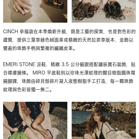
CINCH 幸福袋在本季煥新升級，既是工藝的探索，也是對色彩的
禮贊，提供三葉草綠色絨面革或精緻的天然拉菲草版本，並飾以
豐盈的珠飾手柄與繁複的編織皮革。
EMERI STONE 涼鞋，精緻 3.5 公分細跟搭配鑲嵌寶石裝飾，貼
合裸膚線條。 MIRO 平底鞋則以珍珠光澤紋理的醒目樹脂圓珠環
繞腳踝，珠飾由碎貝殼碎片凝入液態樹脂手工打造，每一顆珠飾
紋理與色彩皆獨一無二。