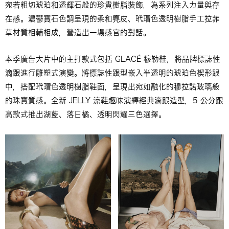
宛若粗切琥珀和透輝石般的珍貴樹脂裝飾，為系列注入力量與存
在感。濃鬱寶石色調呈現的柔和麂皮、玳瑁色透明樹脂手工拉菲
草材質相輔相成，營造出一場感官的對話。
本季廣告大片中的主打款式包括 GLACÉ 穆勒鞋，將品牌標誌性
滴跟進行雕塑式演變。將標誌性跟型嵌入半透明的琥珀色楔形跟
中，搭配玳瑁色透明樹脂鞋面，呈現出宛如融化的穆拉諾玻璃般
的珠寶質感。全新 JELLY 涼鞋趣味演繹經典滴跟造型，5 公分跟
高款式推出湖藍、落日橘、透明閃耀三色選擇。