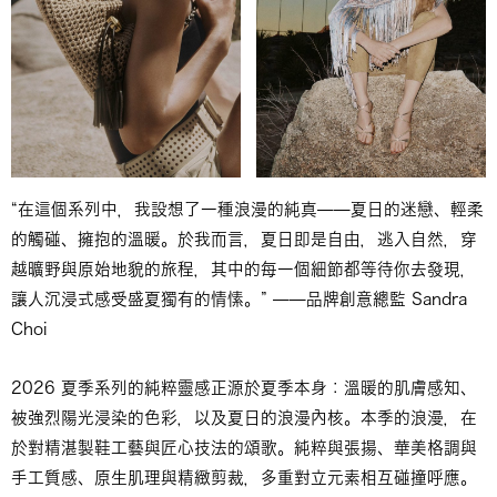
“在這個系列中，我設想了一種浪漫的純真——夏日的迷戀、輕柔
的觸碰、擁抱的溫暖。於我而言，夏日即是自由，逃入自然，穿
越曠野與原始地貌的旅程，其中的每一個細節都等待你去發現，
讓人沉浸式感受盛夏獨有的情愫。” ——品牌創意總監 Sandra
Choi
2026 夏季系列的純粹靈感正源於夏季本身：溫暖的肌膚感知、
被強烈陽光浸染的色彩，以及夏日的浪漫內核。本季的浪漫，在
於對精湛製鞋工藝與匠心技法的頌歌。純粹與張揚、華美格調與
手工質感、原生肌理與精緻剪裁，多重對立元素相互碰撞呼應。