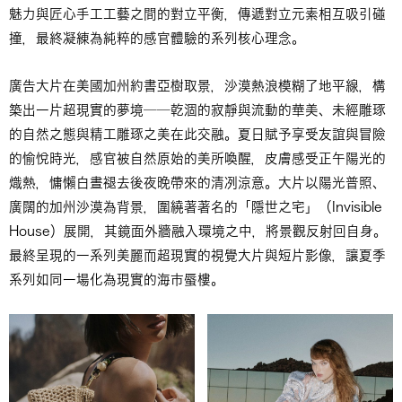
魅力與匠心手工工藝之間的對立平衡，傳遞對立元素相互吸引碰
撞，最終凝練為純粹的感官體驗的系列核心理念。
廣告大片在美國加州約書亞樹取景，沙漠熱浪模糊了地平線，構
築出一片超現實的夢境──乾涸的寂靜與流動的華美、未經雕琢
的自然之態與精工雕琢之美在此交融。夏日賦予享受友誼與冒險
的愉悅時光，感官被自然原始的美所喚醒，皮膚感受正午陽光的
熾熱，慵懶白晝褪去後夜晚帶來的清冽涼意。大片以陽光普照、
廣闊的加州沙漠為背景，圍繞著著名的「隱世之宅」（Invisible
House）展開，其鏡面外牆融入環境之中，將景觀反射回自身。
最終呈現的一系列美麗而超現實的視覺大片與短片影像，讓夏季
系列如同一場化為現實的海市蜃樓。