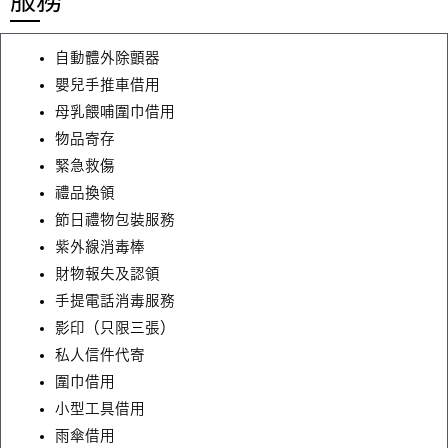
服務
自動體外除顫器
嬰兒手推車借用
母乳餵哺圍巾借用
物品寄存
緊急救傷
禮品換領
節日禮物包裝服務
紫外線消毒棒
財物報失及認領
手提電話消毒服務
影印（只限三張）
私人信件代寄
圍巾借用
小型工具借用
雨傘借用