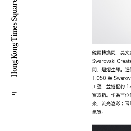
鏡頭轉換間，莫文
Swarovski Cr
間，熠熠生輝。這條
1,050 顆 Swar
工藝，並搭配約 14
寶戒指。作為首位
來，流光溢彩；耳
氣質。