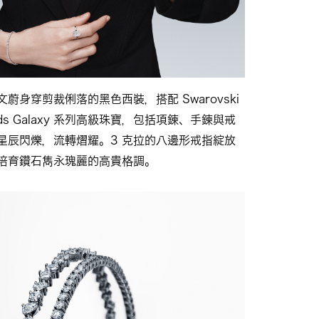
蔚身穿剪裁俐落的黑色西裝，搭配 Swarovski
monds Galaxy 系列高級珠寶，包括項鍊、手鍊與戒
星辰閃爍，流轉熠耀。3 克拉的八邊形戒指綻放
培育鑽石雋永瑰麗的高貴格調。