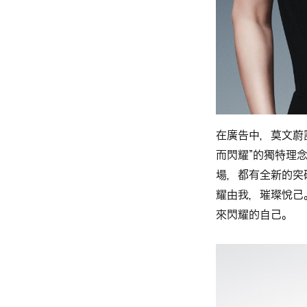
在廣告中，莫文蔚
而閃耀”的獨特理
場，都有全新的突
耀由我，璀璨悅己
來閃耀的自己。