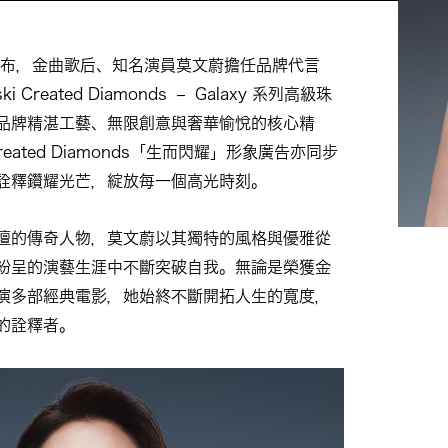
 正式宣布，金曲歌后、知名演員莫文蔚擔任品牌代言
i Created Diamonds – Galaxy 系列高級珠
品牌精湛工藝、無限創意與奢華愉悅的核心精
 Created Diamonds「生而閃耀」形象廣告亦同步
詮釋鑽耀光芒，綻放每一個高光時刻。
壇的傳奇人物，莫文蔚以其獨特的風格與優雅從
紛呈的演藝生涯中不斷突破自我。無論是榮獲金
演多部經典電影，她始終不斷開拓人生的寬度，
的詮釋者。