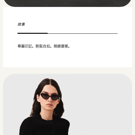
故事
專屬印記。輕鬆自如。精緻優雅。