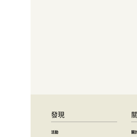
發現
活動
關