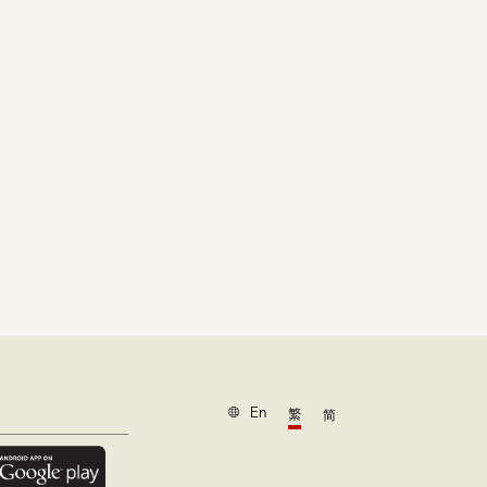
En
繁
简