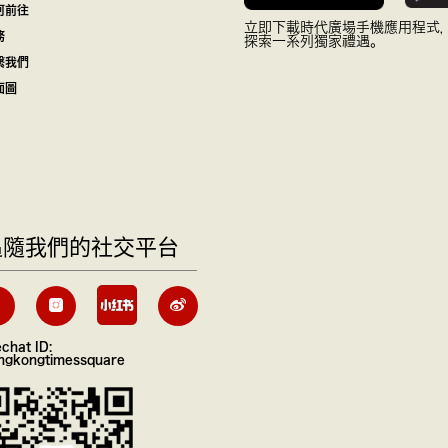
何前往
立即下載時代廣場手機應用程式
務
探索一系列獨家禮遇。
繫我們
面圖
追隨我們的社交平台
chat ID:
ngkongtimessquare