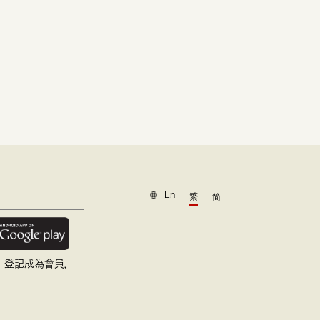
En
繁
简
，登記成為會員，