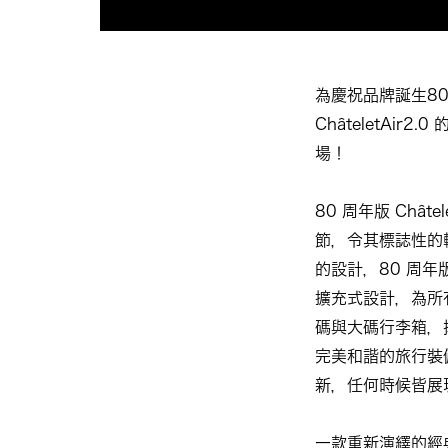
為慶祝品牌誕生80週
ChâteletAi
場！
80 周年版 Chât
節，令其標誌性的
的設計，80 周年版
擴充式設計，為所
碼與大碼行李箱，
完美和諧的旅行裝備。8
新，任何時候皆展
一款重新演繹的經