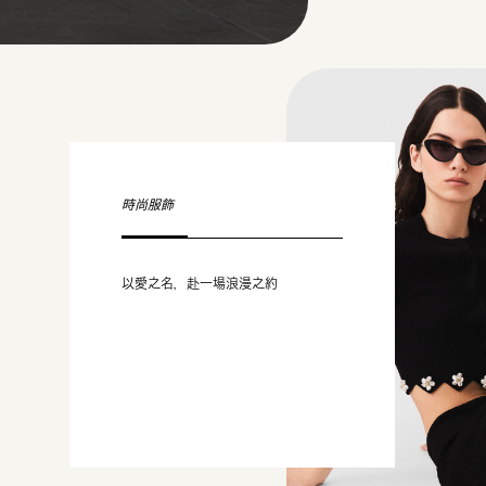
時尚服飾
以愛之名，赴一場浪漫之約