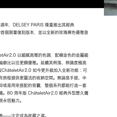
年，DELSEY PARIS 隆重推出其經典
r2.0 的首個限量復刻版本，並以全新的玫瑰裸色優雅登
eletAir2.0 以細膩高雅的色調，配襯金色的金屬細
輪廓比以往更顯優雅。延續其俐落、辨識度極高
ChâteletAir2.0 如今更升級加入全新功能：可
有旅程提供更靈活的收納空間。無論是手提、中
抑或是用來搭配的背囊，整個系列都能打造一套
0 周年版 ChâteletAir2.0 經典外型歷久彌
現永恆魅力。
典——注定成為收藏之選。