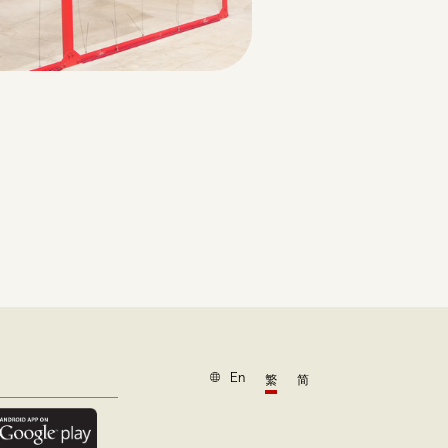
En
繁
简