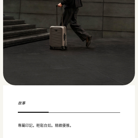
故事
專屬印記。輕鬆自如。精緻優雅。