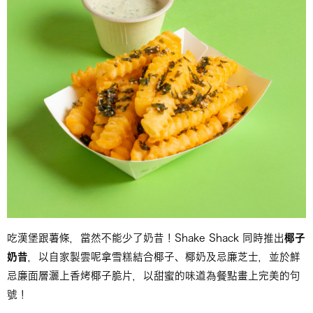
吃漢堡跟薯條，當然不能少了奶昔！Shake Shack 同時推出
椰子
奶昔
，以自家製雲呢拿雪糕結合椰子、椰奶及忌廉芝士，並於鮮
忌廉面層灑上香烤椰子脆片，以甜蜜的味道為餐點畫上完美的句
號！