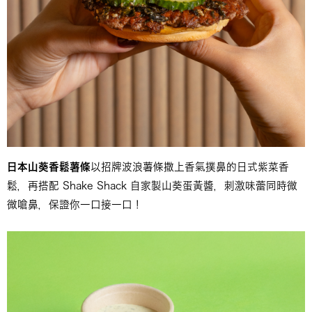
日本山葵香鬆薯條
以招牌波浪薯條撒上香氣撲鼻的日式紫菜香
鬆，再搭配 Shake Shack 自家製山葵蛋黃醬，刺激味蕾同時微
微嗆鼻，保證你一口接一口！