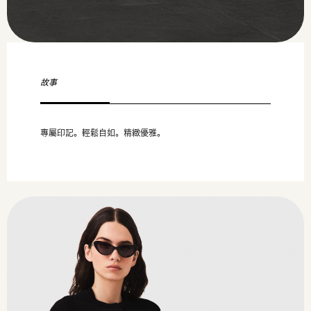
故事
專屬印記。輕鬆自如。精緻優雅。