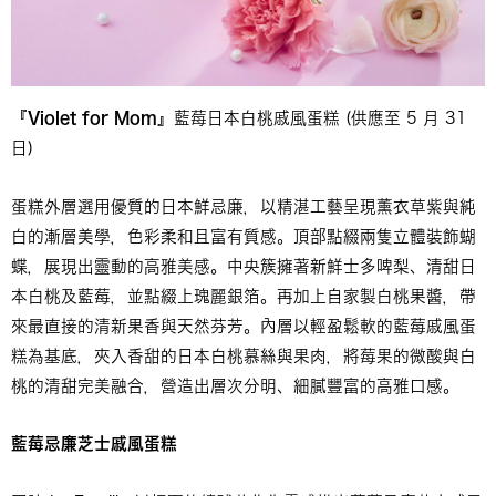
『
Violet for Mom
』藍莓日本白桃戚風蛋糕 (供應至 5 月 31
日)
蛋糕外層選用優質的日本鮮忌廉，以精湛工藝呈現薰衣草紫與純
白的漸層美學，色彩柔和且富有質感。頂部點綴兩隻立體裝飾蝴
蝶，展現出靈動的高雅美感。中央簇擁著新鮮士多啤梨、清甜日
本白桃及藍莓，並點綴上瑰麗銀箔。再加上自家製白桃果醬，帶
來最直接的清新果香與天然芬芳。內層以輕盈鬆軟的藍莓戚風蛋
糕為基底，夾入香甜的日本白桃慕絲與果肉，將莓果的微酸與白
桃的清甜完美融合，營造出層次分明、細膩豐富的高雅口感。
藍莓忌廉芝士戚風蛋糕