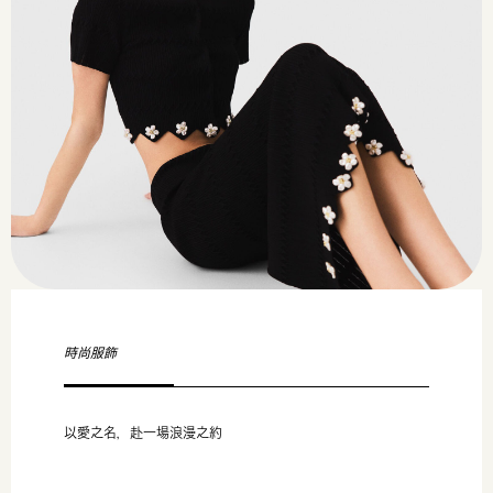
時尚服飾
以愛之名，赴一場浪漫之約