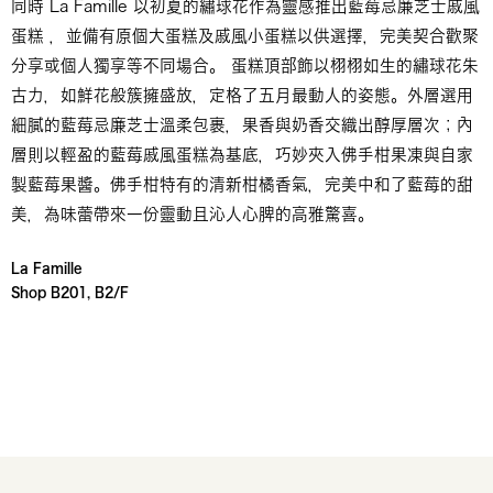
同時 La Famille 以初夏的繡球花作為靈感推出藍莓忌廉芝士戚風
蛋糕 ，並備有原個大蛋糕及戚風小蛋糕以供選擇，完美契合歡聚
分享或個人獨享等不同場合。 蛋糕頂部飾以栩栩如生的繡球花朱
古力，如鮮花般簇擁盛放，定格了五月最動人的姿態。外層選用
細膩的藍莓忌廉芝士溫柔包裹，果香與奶香交織出醇厚層次；內
層則以輕盈的藍莓戚風蛋糕為基底，巧妙夾入佛手柑果凍與自家
製藍莓果醬。佛手柑特有的清新柑橘香氣，完美中和了藍莓的甜
美，為味蕾帶來一份靈動且沁人心脾的高雅驚喜。
La Famille
Shop B201, B2/F