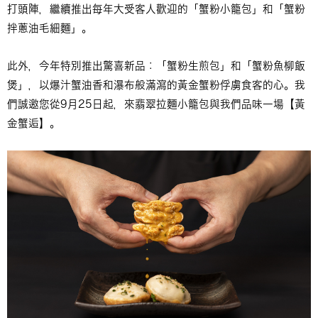
打頭陣，繼續推出每年大受客人歡迎的「蟹粉小籠包」和「蟹粉
拌蔥油毛細麵」。
此外，今年特別推出驚喜新品：「蟹粉生煎包」和「蟹粉魚柳飯
煲」，以爆汁蟹油香和瀑布般滿瀉的黃金蟹粉俘虜食客的心。我
們誠邀您從9月25日起，來翡翠拉麵小籠包與我們品味一場【黃
金蟹逅】。