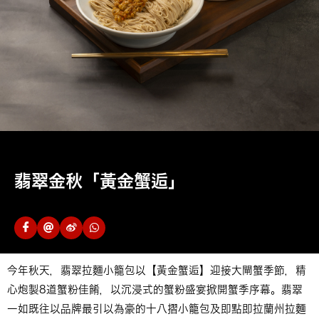
翡翠金秋「黃金蟹逅」
今年秋天，翡翠拉麵小籠包以【黃金蟹逅】迎接大閘蟹季節，精
心炮製8道蟹粉佳餚，以沉浸式的蟹粉盛宴掀開蟹季序幕。翡翠
一如既往以品牌最引以為豪的十八摺小籠包及即點即拉蘭州拉麵