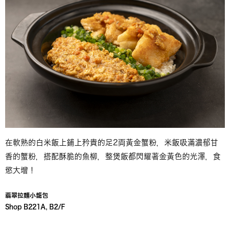
在軟熟的白米飯上鋪上矜貴的足2両黃金蟹粉，米飯吸滿濃郁甘
香的蟹粉，搭配酥脆的魚柳，整煲飯都閃耀著金黃色的光澤，食
慾大增！
翡翠拉麵小籠包
Shop B221A, B2/F