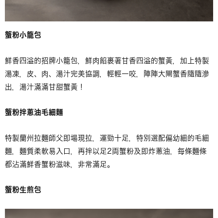
蟹粉小籠包
鮮香四溢的招牌小籠包，鮮肉餡裹著甘香四溢的蟹黃，加上特製
湯凍，皮、肉、湯汁完美協調，輕輕一咬，陣陣大閘蟹香隨隨滲
出，湯汁滿滿甘甜蟹黃！
蟹粉拌蔥油毛細麵
特製蘭州拉麵師父即場現拉，運勁十足，特別選配偏幼細的毛細
麵，麵質柔軟易入口，再拌以足2両蟹粉及即炸蔥油，每條麵條
都沾滿鮮香蟹粉滋味，非常滿足。
蟹粉生煎包