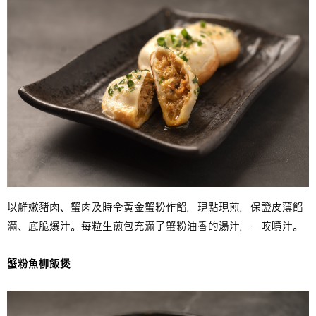
以鮮嫩豬肉、蟹肉及時令黃金蟹粉作餡，現點現煎，保證皮薄餡
滿、底脆爆汁。每粒生煎包充滿了蟹粉油香的湯汁，一咬噴汁。
蟹粉魚柳飯煲