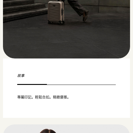
故事
專屬印記。輕鬆自如。精緻優雅。