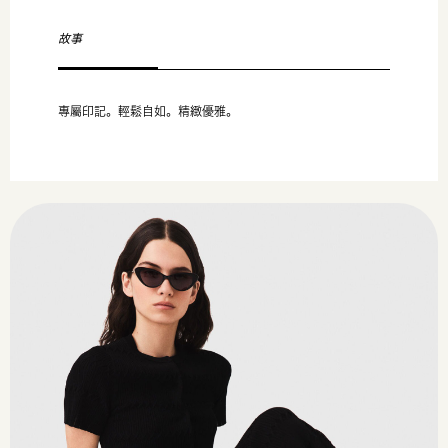
故事
專屬印記。輕鬆自如。精緻優雅。