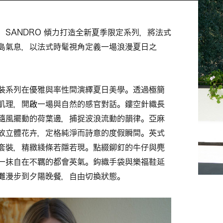
，SANDRO 傾力打造全新夏季限定系列，將法式
島氣息，以法式時髦視角定義一場浪漫夏日之
裝系列在優雅與率性間演繹夏日美學。透過極簡
肌理，開啟一場與自然的感官對話。鏤空針織長
隨風擺動的荷葉邊，捕捉波浪流動的韻律。亞麻
放立體花卉，定格純淨而詩意的度假瞬間。英式
套裝，精緻綫條若隱若現。點綴鉚釘的牛仔與麂
一抹自在不羈的都會英氣。鈎織手袋與樂福鞋延
灘漫步到夕陽晚餐，自由切換狀態。