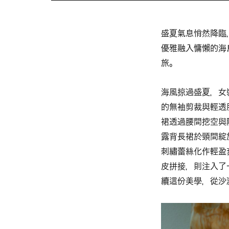
盛夏氣息悄然降臨
優雅融入慵懶的海
旅。
海風掠過盛夏，女
的無袖剪裁與輕透
裙透過腰間挖空與
露背長裙於頸間綻
刺繡蕾絲化作輕盈
皮拼接，則注入了
續這份美學，從沙