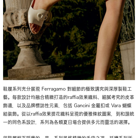
鞋履系列充分展現 Ferragamo 對細節的極致講究與深厚製鞋工
藝。每款設計均融合精緻打造的raffia效果織料、細膩考究的皮革
飾邊，以及品牌標誌性元素，包括 Gancini 金屬扣或 Vara 蝴蝶
結裝飾。從以raffia效果提花織料呈現的優雅條紋圖案，到和諧統
一的同色系設計，系列為各類夏日場合提供多元而靈活的選擇。