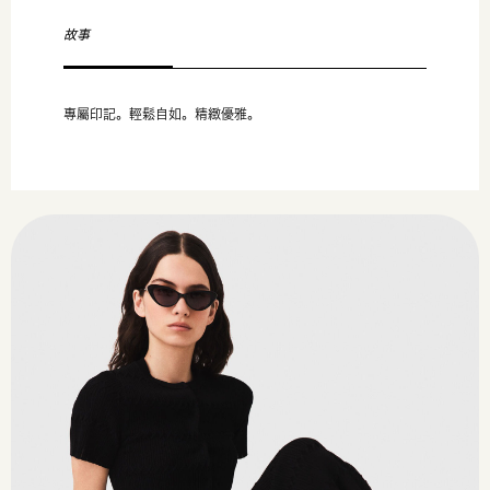
故事
專屬印記。輕鬆自如。精緻優雅。