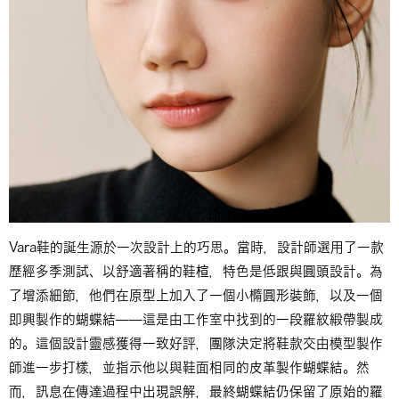
Vara鞋的誕生源於一次設計上的巧思。當時，設計師選用了一款
歷經多季測試、以舒適著稱的鞋楦，特色是低跟與圓頭設計。為
了增添細節，他們在原型上加入了一個小橢圓形裝飾，以及一個
即興製作的蝴蝶結——這是由工作室中找到的一段羅紋緞帶製成
的。這個設計靈感獲得一致好評，團隊決定將鞋款交由模型製作
師進一步打樣，並指示他以與鞋面相同的皮革製作蝴蝶結。然
而，訊息在傳達過程中出現誤解，最終蝴蝶結仍保留了原始的羅