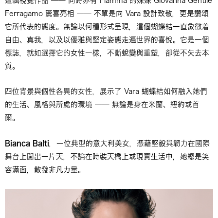
這輯視覺作品 —— 同時亦有 Fiamma 的妹妹 Giovanna Gentile
Ferragamo 驚喜亮相 —— 不單是向 Vara 設計致敬，更是讚頌
它所代表的態度。無論以何種形式呈現，這個蝴蝶結一直象徵着
自由、真我，以及以優雅與堅定姿態走遍世界的喜悅。它是一個
標誌，就如選擇它的女性一樣，不斷蛻變與重塑，卻從不失去本
質。
四位背景與個性各異的女性，展示了 Vara 蝴蝶結如何融入她們
的生活、風格與所處的環境 —— 無論是身在米蘭、紐約或首
爾。
Bianca Balti
，一位典型的意大利美女，憑藉堅毅與韌力在國際
舞台上闖出一片天，不論在時裝天橋上或現實生活中，她總是笑
容滿面，散發非凡力量。