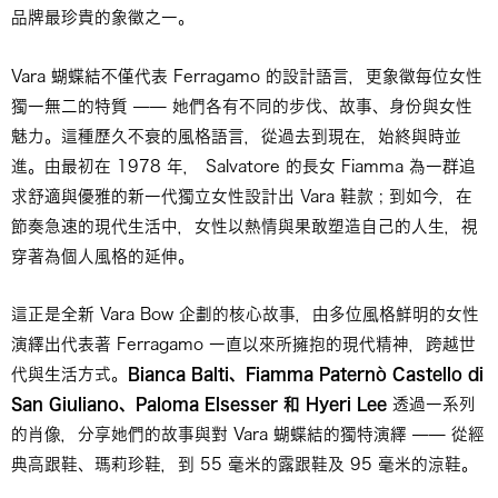
品牌最珍貴的象徵之一。
Vara 蝴蝶結不僅代表 Ferragamo 的設計語言，更象徵每位女性
獨一無二的特質 —— 她們各有不同的步伐、故事、身份與女性
魅力。這種歷久不衰的風格語言，從過去到現在，始終與時並
進。由最初在 1978 年， Salvatore 的長女 Fiamma 為一群追
求舒適與優雅的新一代獨立女性設計出 Vara 鞋款 ; 到如今，在
節奏急速的現代生活中，女性以熱情與果敢塑造自己的人生，視
穿著為個人風格的延伸。
這正是全新 Vara Bow 企劃的核心故事，由多位風格鮮明的女性
演繹出代表著 Ferragamo 一直以來所擁抱的現代精神，跨越世
代與生活方式。
Bianca Balti
、
Fiamma Paternò Castello di
San Giuliano
、
Paloma Elsesser
和
Hyeri Lee
透過一系列
的肖像，分享她們的故事與對 Vara 蝴蝶結的獨特演繹 —— 從經
典高跟鞋、瑪莉珍鞋，到 55 毫米的露跟鞋及 95 毫米的涼鞋。