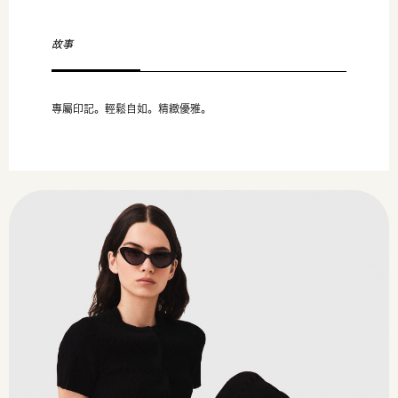
故事
專屬印記。輕鬆自如。精緻優雅。