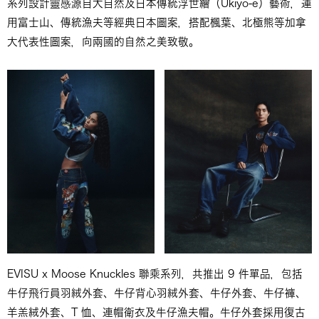
系列設計靈感源自大自然及日本傳統浮世繪（Ukiyo-e）藝術，運
用富士山、傳統漁夫等經典日本圖案，搭配楓葉、北極熊等加拿
大代表性圖案，向兩國的自然之美致敬。
EVISU x Moose Knuckles 聯乘系列，共推出 9 件單品，包括
牛仔飛行員羽絨外套、牛仔背心羽絨外套、牛仔外套、牛仔褲、
羊羔絨外套、T 恤、連帽衛衣及牛仔漁夫帽。牛仔外套採用復古