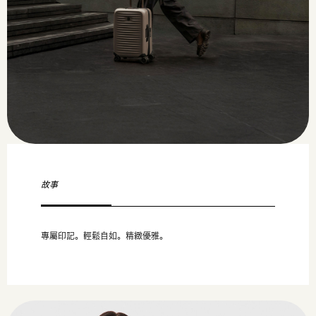
故事
專屬印記。輕鬆自如。精緻優雅。