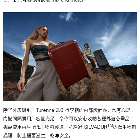
除了外表吸引，Turenne 2.0 行李箱的内部設計亦非常有心思：
内櫳間隔實用，容量充足，令你可以安心收納各種外遊必需品；
TM
襯裏使用再生 rPET 物料製造，並經過 SILVADUR
抗微生物劑
處理，防止細菌滋生，乾净安全。