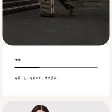
故事
專屬印記。輕鬆自如。精緻優雅。