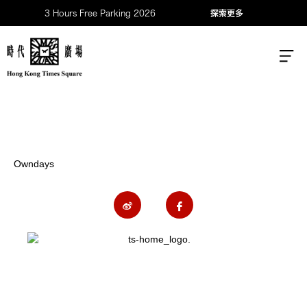
3 Hours Free Parking 2026
探索更多
Owndays