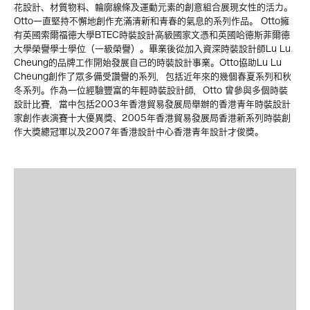
花設計、材質物料、輪廓線條及運動元素的創意組合展現女性的活力。
Otto一直堅持不懈地創作充滿清新和青春的氣息的系列作品。 Otto擁
有英國索爾福德大學BTEC時裝設計高級國家文憑和英國哈德斯菲爾德
大學榮譽學士學位（一級榮譽）。畢業後從加入資深時裝設計師Lu Lu
Cheung的品牌工作開始發展自己的時裝設計事業。Otto協助Lu Lu
Cheung創作了眾多備受讚譽的系列，包括近年來的幾個春夏系列和秋
冬系列。作為一位經驗豐富的年輕時裝設計師，Otto 曾參與多個時裝
設計比賽，當中包括2003年香港貿易發展局舉辦的香港青年時裝設計
家創作表演賽十大優異獎、2005年香港貿易發展局香港新系列時裝創
作大獎總冠軍以及2007年香港設計中心香港青年設計才俊獎。