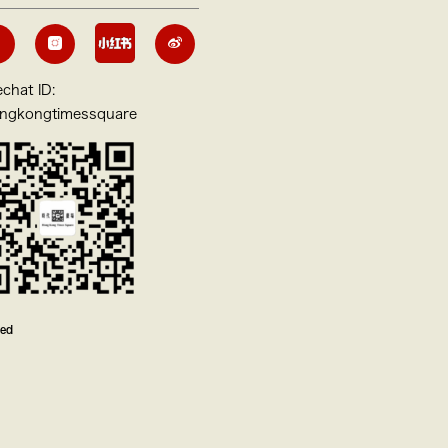
chat ID:
ngkongtimessquare
ved