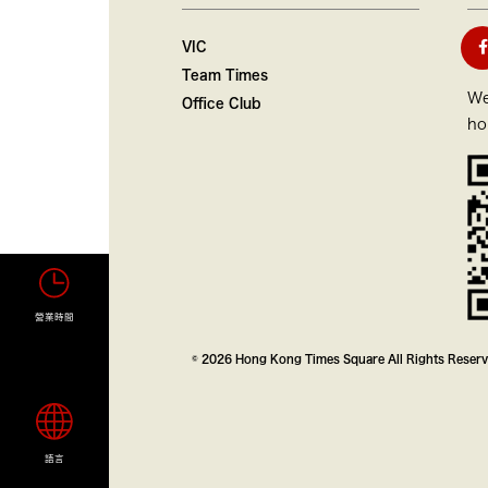
VIC
Team Times
We
Office Club
ho
營業時間
© 2026 Hong Kong Times Square All Rights Reser
語言