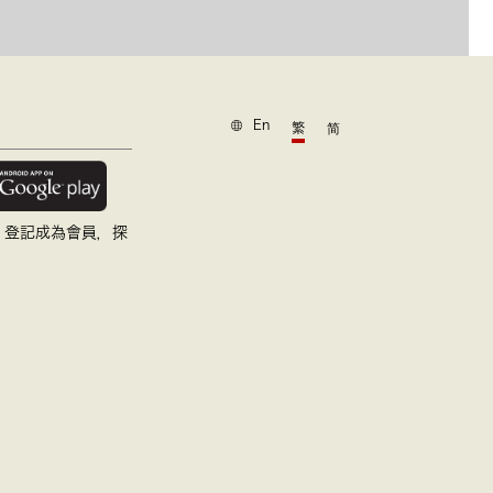
En
繁
简
，登記成為會員，探