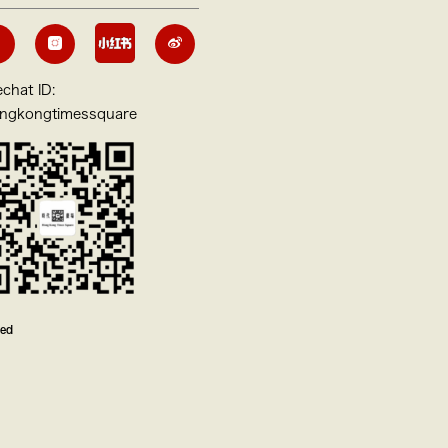
chat ID:
ngkongtimessquare
ved