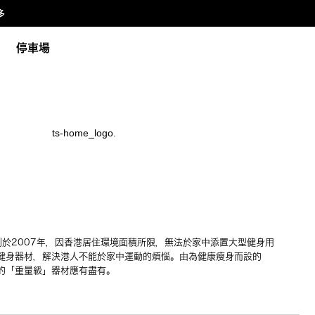
多
停車場
x，創於2007年，因香港居住環境面積所限，無法於家中添置大型健身用
健身器材，解決港人不能於家中運動的煩惱。由為健康瘦身而設的
的「重量級」器材應有盡有。