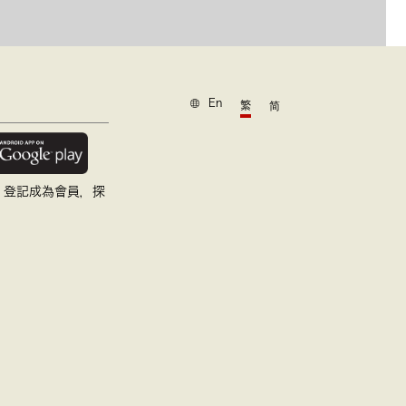
En
繁
简
，登記成為會員，探