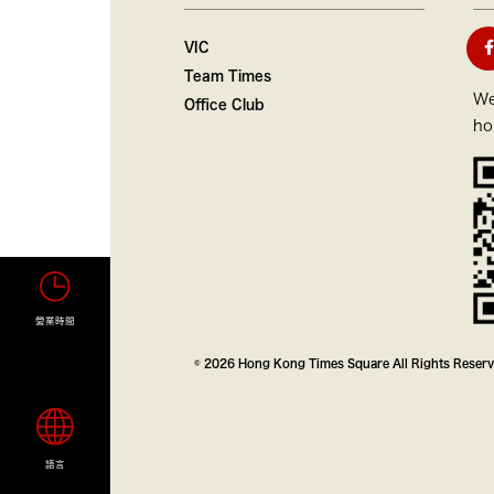
VIC
Team Times
We
Office Club
ho
營業時間
© 2026 Hong Kong Times Square All Rights Reser
語言