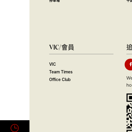
停車場
平
VIC/會員
VIC
Team Times
We
Office Club
ho