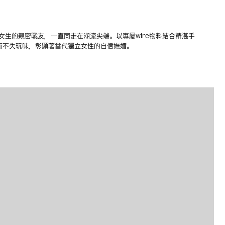
AG就像女生的親密戰友，一直同走在潮流尖端。以專屬wire物料結合精湛手
貴而不失玩味，彰顯著當代獨立女性的自信嫵媚。