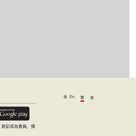
En
繁
简
，登記成為會員，探