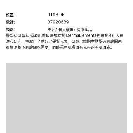
位置:
919B 9F
電話:
37920689
類別:
美容/ 個人護理/ 健康產品
醫學科研薈萃 還原肌膚最理想本質 DermaElements經專業科研人員
潛心研究，提取自全球各地優質元素，研製出能點對點擊破肌膚問題，
從根源給予肌膚細胞需要，同時還原肌膚原有光采的美肌原液。