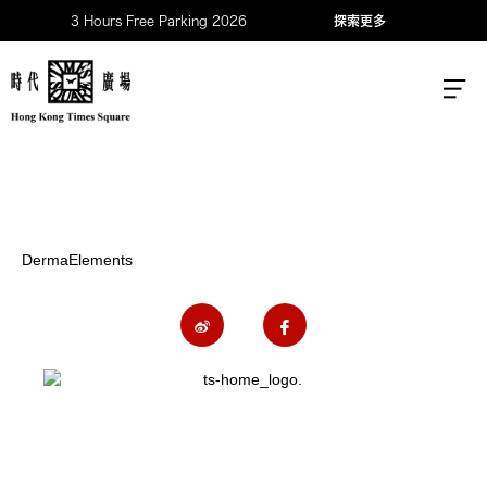
3 Hours Free Parking 2026
探索更多
DermaElements