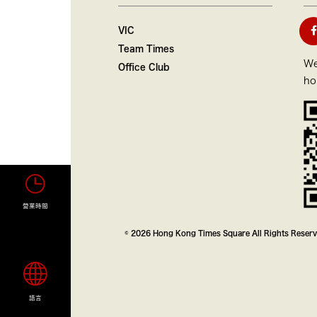
VIC
Team Times
We
Office Club
ho
營業時間
© 2026 Hong Kong Times Square All Rights Reser
語言