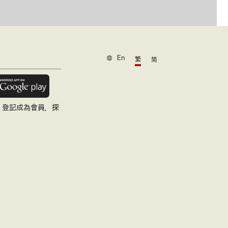
En
繁
简
，登記成為會員，探