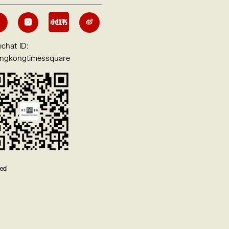
chat ID:
ngkongtimessquare
ved