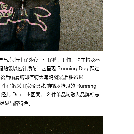
件单品,包括牛仔外套、牛仔裤、T 恤、卡车帽及棒
袋以密针绣花工艺呈现 Running Dog 跃过
ll 图案;后幅肩膊印有特大海鸥图案,后腰饰以
样。牛仔裤采用宽松剪裁,前幅以抢眼的 Running
有经典 Daicock图案。 2 件单品均融入品牌标志
,尽显品牌特色。