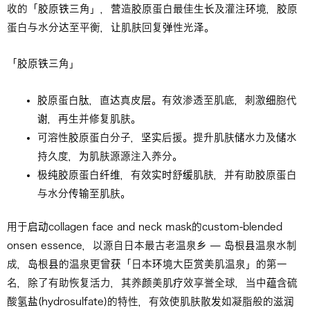
收的「胶原铁三角」，营造胶原蛋白最佳生长及灌注环境，胶原
蛋白与水分达至平衡，让肌肤回复弹性光泽。
「胶原铁三角」
胶原蛋白肽，直达真皮层。有效渗透至肌底，刺激细胞代
谢，再生并修复肌肤。
可溶性胶原蛋白分子，坚实后援。提升肌肤储水力及储水
持久度，为肌肤源源注入养分。
极纯胶原蛋白纤维，有效实时舒缓肌肤，并有助胶原蛋白
与水分传输至肌肤。
用于启动collagen face and neck mask的custom-blended
onsen essence，以源自日本最古老温泉乡 — 岛根县温泉水制
成，岛根县的温泉更曾获「日本环境大臣赏美肌温泉」的第一
名，除了有助恢复活力，其养颜美肌疗效享誉全球，当中蕴含硫
酸氢盐(hydrosulfate)的特性，有效使肌肤散发如凝脂般的滋润