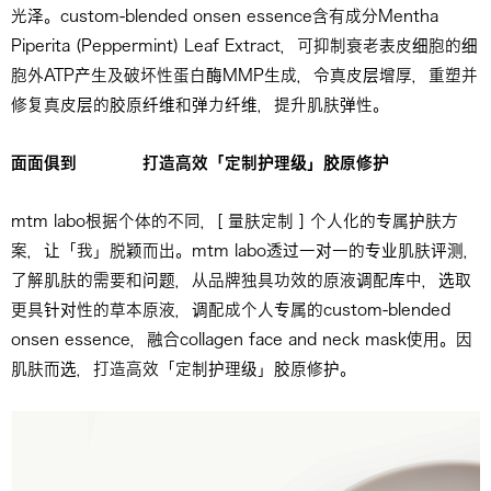
光泽。custom-blended onsen essence含有成分Mentha
Piperita (Peppermint) Leaf Extract，可抑制衰老表皮细胞的细
胞外ATP产生及破坏性蛋白酶MMP生成，令真皮层增厚，重塑并
修复真皮层的胶原纤维和弹力纤维，提升肌肤弹性。
面面俱到
打造高效
「
定制
护
理
级
」
胶原修
护
mtm labo根据个体的不同，[ 量肤定制 ] 个人化的专属护肤方
案，让「我」脱颖而出。mtm labo透过一对一的专业肌肤评测，
了解肌肤的需要和问题，从品牌独具功效的原液调配库中，选取
更具针对性的草本原液，调配成个人专属的custom-blended
onsen essence，融合collagen face and neck mask使用。因
肌肤而选，打造高效「定制护理级」胶原修护。