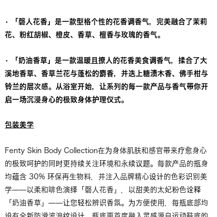
• 「磬人花香」是一款型格个性的花香调香气，完美融合了茉莉
花、粉红胡椒、橙皮、香草、檀香与玫瑰的香气。
• 「奶油香草」是一款温暖且撩人的花香美食调香气，揉合了大
溪地香草、香草兰花与蓬松的麝香，并迭上糖渍木香、佛手柑与
铃兰的层次感。从浴室开始，让系列的每一款产品与香气带你开
启一场沉浸身心的极致身体护理仪式。
包装美学
Fenty Skin Body Collection在为身体肌肤和感官带来疗愈身心
的极致呵护的同时更持续关注环境和永续议题。每款产品的瓶身
均蕴含 30% 环保再生物料，并注入品牌精心设计的色彩识别美
学——以柔和啡色演绎「磬人花香」，以甜美的太妃粉色诠释
「奶油香草」——让您轻松辨识香氛。为方便使用，每瓶底部均
设有全新防滑波浪纹设计，瓶底更首度融入灵感源自运动鞋底的