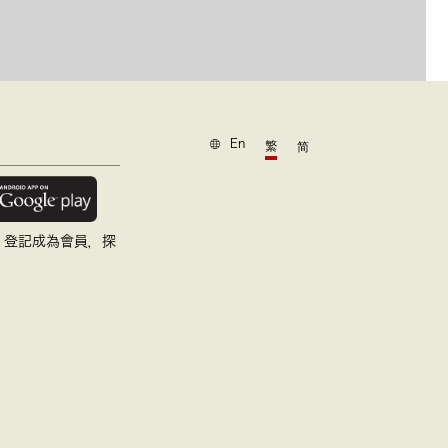
En
繁
简
，登記成為會員，探