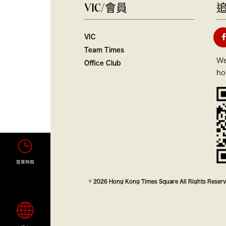
VIC/會員
VIC
Team Times
We
Office Club
ho
營業時間
© 2026 Hong Kong Times Square All Rights Reser