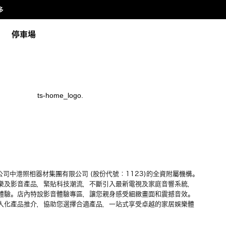
多
停車場
上市公司中港照相器材集團有限公司 (股份代號：1123)的全資附屬機構。
樂及影音產品，緊貼科技潮流，不斷引入最新電視及家庭音響系統，
體驗。店內特設影音體驗專區，讓您親身感受細緻畫面和震撼音效。
人化產品推介，協助您選擇合適產品，一站式享受卓越的家居娛樂體