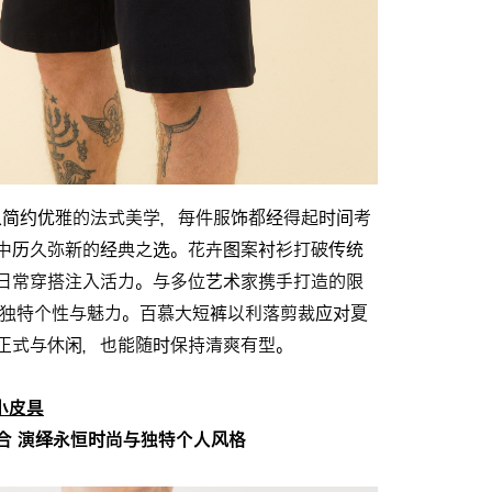
男装融入简约优雅的法式美学，每件服饰都经得起时间考
中历久弥新的经典之选。花卉图案衬衫打破传统
日常穿搭注入活力。与多位艺术家携手打造的限
传递独特个性与魅力。百慕大短裤以利落剪裁应对夏
正式与休闲，也能随时保持清爽有型。
及小皮具
合 演绎永恒时尚与独特个人风格