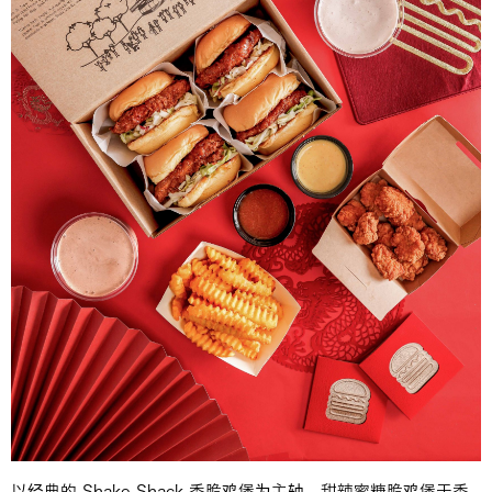
以经典的 Shake Shack 香脆鸡堡为主轴，甜辣蜜糖脆鸡堡于香