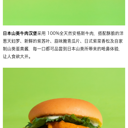
日本山葵牛肉汉堡
采用 100%全天然安格斯牛肉，搭配酥脆的洋
葱天妇罗、新鲜的紫苏叶、蒜味腌青瓜片、日式紫菜香松及自家
制山葵蛋黄酱，每一口都可品尝到日本山葵所带来的呛鼻体验，
让人食欲大开。