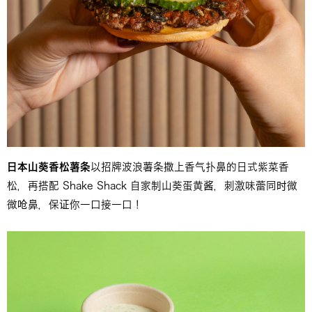
日本山葵香松薯条
以招牌波浪薯条撒上香气扑鼻的日式紫菜香
松，再搭配 Shake Shack 自家制山葵蛋黄酱，刺激味蕾同时微
微呛鼻，保证你一口接一口！