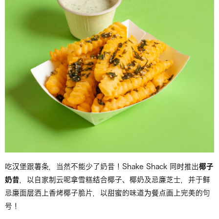
吃汉堡跟薯条，当然不能少了奶昔！Shake Shack 同时推出
椰子
奶昔
，以自家制云呢拿雪糕结合椰子、椰奶及忌廉芝士，并于鲜
忌廉面层洒上香烤椰子脆片，以甜蜜的味道为餐点画上完美的句
号！