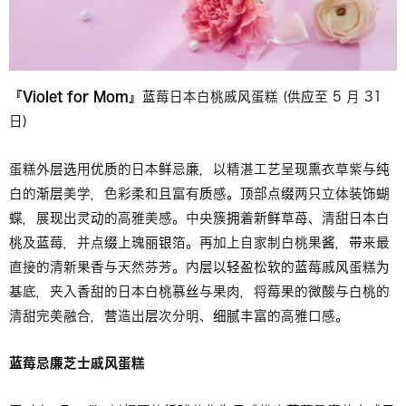
『
Violet for Mom
』蓝莓日本白桃戚风蛋糕 (供应至 5 月 31
日)
蛋糕外层选用优质的日本鲜忌廉，以精湛工艺呈现熏衣草紫与纯
白的渐层美学，色彩柔和且富有质感。顶部点缀两只立体装饰蝴
蝶，展现出灵动的高雅美感。中央簇拥着新鲜草苺、清甜日本白
桃及蓝莓，并点缀上瑰丽银箔。再加上自家制白桃果酱，带来最
直接的清新果香与天然芬芳。内层以轻盈松软的蓝莓戚风蛋糕为
基底，夹入香甜的日本白桃慕丝与果肉，将莓果的微酸与白桃的
清甜完美融合，营造出层次分明、细腻丰富的高雅口感。
蓝莓忌廉芝士戚风蛋糕