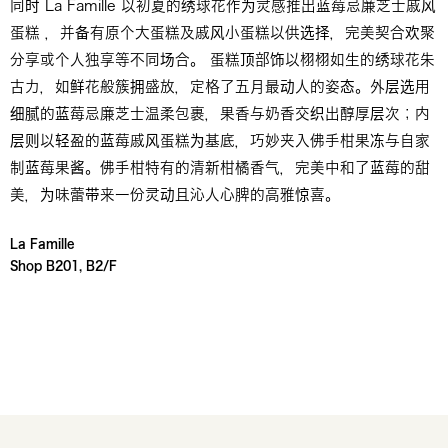
同时 La Famille 以初夏的绣球花作为灵感推出蓝莓忌廉芝士戚风
蛋糕 ，并备有原个大蛋糕及戚风小蛋糕以供选择，完美契合欢聚
分享或个人独享等不同场合。 蛋糕顶部饰以栩栩如生的绣球花朱
古力，如鲜花般簇拥盛放，定格了五月最动人的姿态。外层选用
细腻的蓝莓忌廉芝士温柔包裹，果香与奶香交织出醇厚层次；内
层则以轻盈的蓝莓戚风蛋糕为基底，巧妙夹入佛手柑果冻与自家
制蓝莓果酱。佛手柑特有的清新柑橘香气，完美中和了蓝莓的甜
美，为味蕾带来一份灵动且沁人心脾的高雅惊喜。
La Famille
Shop B201, B2/F