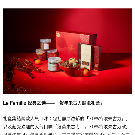
La Famille 经典之选——「贺年朱古力脆脆礼盒」
礼盒集结两款人气口味：包括醇厚浓郁的「70%特浓朱古力」，
以及超受欢迎的人气口味「薄荷朱古力」。70%特浓朱古力款，
以高浓度可可包裹香脆米片，每口都散发浓郁的可可香气；而广