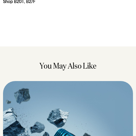
Shop B201, B2/F
You May Also Like