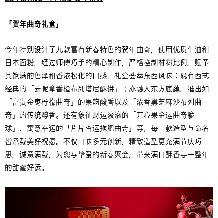
「贺年曲奇礼盒」
今年特别设计了九款富有新春特色的贺年曲奇，使用优质牛油和
日本面粉，经过师傅巧手的精心制作，严格控制材料比例，赋予
其饱满的色泽和香浓松化的口感。礼盒荟萃东西风味：既有西式
经典的「云呢拿香橙布列塔尼酥饼」；亦融入东方底蕴，推出如
「富贵金枣柠檬曲奇」的果韵酸香以及「浓香黑芝麻沙布列曲
奇」的传统醇香。还有象征财运滚滚的「开心果金运曲奇脆
球」、寓意幸运的「片片杏运拖肥曲奇」等，每一款造型与命名
皆承载美好祝愿。不仅口味多元创新，精致造型更充满节庆巧
思，诚意满载，为您与挚爱的新春聚会，带来满口酥香与一整年
的甜蜜好运。