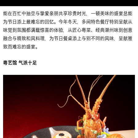
能在百忙中抽空与挚爱亲朋共享珍贵时光，一顿美味的盛宴总能
为节日添上最难忘的回忆。今年冬天，多间特色餐厅特别呈献从
味觉到氛围都满载惊喜的体验，从匠心粤菜、经典潮州味到创意
融合与精致和风料理，为节日餐桌添上与别不同的风味，呈献雅
致而难忘的盛宴。
粤艺馆 气派十足