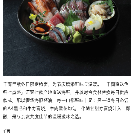
千両呈献冬日限定飨宴，为节庆增添鲜味与温暖。「千両直送鱼
鲜七点盛」汇聚七款产地直送海鲜，并以时令食材替换每日供应
款式，配以奢华海胆酱油，每一口都鲜味十足；另一道冬日必尝
的A4黑毛和牛寿喜烧，牛肉雪花均匀，伴随甘甜寿喜烧汁入口即
融，是与亲友共度佳节的温暖滋味之选。
千両