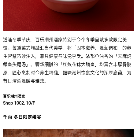
适逢冬季节庆，百乐潮州酒家特别于今个冬季呈献多款限定美
馔。每道菜式均融汇当代美学，将「固本滋养、温润调和」的养
生智慧巧妙注入，兼具健康与味觉享受。浓郁鱼油香的「天麻炖
鳝皇头尾汤」、奢华细腻的「红炆花锦大鳝皇」均富含丰厚骨胶
原，匠心烹制时令养生精髓，细味潮州饮食文化的深厚底蕴，为
节日增添温暖与雅致。
百乐潮州酒家
千両 冬日限定飨宴