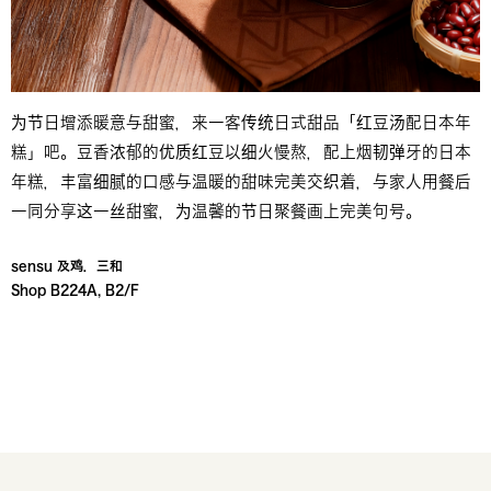
为节日增添暖意与甜蜜，来一客传统日式甜品「红豆汤配日本年
糕」吧。豆香浓郁的优质红豆以细火慢熬，配上烟韧弹牙的日本
年糕，丰富细腻的口感与温暖的甜味完美交织着，与家人用餐后
一同分享这一丝甜蜜，为温馨的节日聚餐画上完美句号。
sensu 及鸡．三和