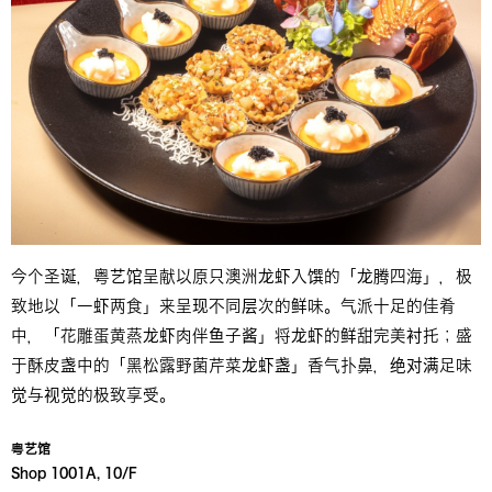
今个圣诞，粤艺馆呈献以原只澳洲龙虾入馔的「龙腾四海」，极
致地以「一虾两食」来呈现不同层次的鲜味。气派十足的佳肴
中，「花雕蛋黄蒸龙虾肉伴鱼子酱」将龙虾的鲜甜完美衬托；盛
于酥皮盏中的「黑松露野菌芹菜龙虾盏」香气扑鼻，绝对满足味
觉与视觉的极致享受。
粤艺馆