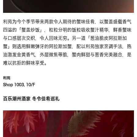
利苑为今个季节带来两款令人期待的蟹味佳肴，以蟹盖盛载香气
四溢的「蟹盖炒饭」，粒粒分明的饭粒吸收蟹汁精华，鲜香蟹味
与口感层次交织，令人回味无穷。另一道「葱油脆皮阿拉斯加
蟹」则选用鲜嫩弹牙的阿拉斯加蟹，配以利苑独家烹调手法，热
油激发金黄香气，外层微焦带脆，蟹肉鲜甜与葱香完美融合，是
难以抗拒的鲜味享受。
利苑
百乐潮州酒家 冬令佳肴巡礼