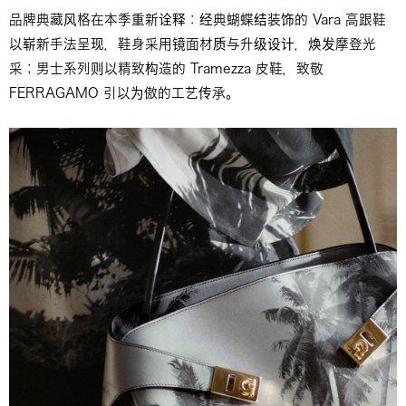
品牌典藏风格在本季重新诠释：经典蝴蝶结装饰的 Vara 高跟鞋
以崭新手法呈现，鞋身采用镜面材质与升级设计，焕发摩登光
采；男士系列则以精致构造的 Tramezza 皮鞋，致敬
FERRAGAMO 引以为傲的工艺传承。