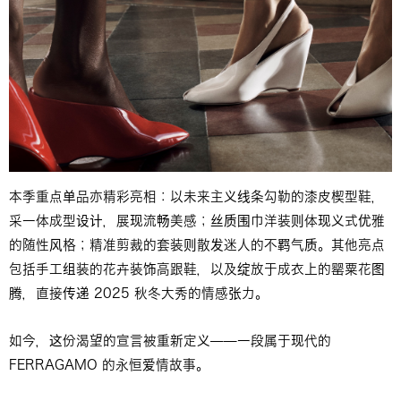
本季重点单品亦精彩亮相：以未来主义线条勾勒的漆皮楔型鞋，
采一体成型设计，展现流畅美感；丝质围巾洋装则体现义式优雅
的随性风格；精准剪裁的套装则散发迷人的不羁气质。其他亮点
包括手工组装的花卉装饰高跟鞋，以及绽放于成衣上的罂粟花图
腾，直接传递 2025 秋冬大秀的情感张力。
如今，这份渴望的宣言被重新定义——一段属于现代的
FERRAGAMO 的永恒爱情故事。