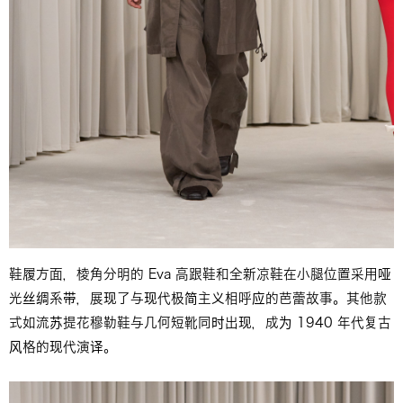
鞋履方面，棱角分明的 Eva 高跟鞋和全新凉鞋在小腿位置采用哑
光丝绸系带，展现了与现代极简主义相呼应的芭蕾故事。其他款
式如流苏提花穆勒鞋与几何短靴同时出现，成为 1940 年代复古
风格的现代演译。