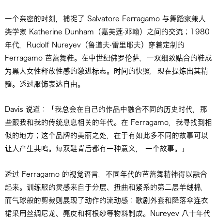
一个亲密的时刻，捕捉了 Salvatore Ferragamo 与舞蹈家兼人
类学家 Katherine Dunham（嘉芙莲·邓翰）之间的交流；1980
年代，Rudolf Nureyev（鲁道夫·雷里耶夫）穿着定制的
Ferragamo 芭蕾舞鞋。在中世纪佛罗伦萨，一双细致贴合的鞋成
为黑人女性释放性感的激进标志。时间的快照，现在提炼出其精
髓。透过服饰表达自由。
Davis 说道：「我总会在自己的作品中融合不同的历史时代，那
些跟我和我的传统息息相关的年代。在 Ferragamo，我寻找到相
似的地方；这个品牌的美丽之处，在于有如此多不同的故事可以
让人产生共鸣。每双鞋背后都有一种意义， 一个故事。」
透过 Ferragamo 的视觉语言，不同年代的芭蕾舞精神得以融合
起来。训练服的灵感来自于分层、扭曲和紧系的第二层羊绒棉，
而气球般的剪裁则展现了动作的流动感：歌剧外套和降落伞连衣
裙采用丝绸尼龙、麂皮和柯根纱等物料制成。Nureyev 八十年代