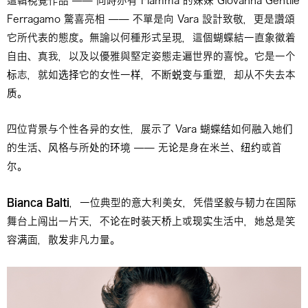
這輯視覺作品 —— 同時亦有 Fiamma 的妹妹 Giovanna Gentile
Ferragamo 驚喜亮相 —— 不單是向 Vara 設計致敬，更是讚頌
它所代表的態度。無論以何種形式呈現，這個蝴蝶結一直象徵着
自由、真我，以及以優雅與堅定姿態走遍世界的喜悅。它是一个
标志，就如选择它的女性一样，不断蜕变与重塑，却从不失去本
质。
四位背景与个性各异的女性，展示了 Vara 蝴蝶结如何融入她们
的生活、风格与所处的环境 —— 无论是身在米兰、纽约或首
尔。
Bianca Balti
，一位典型的意大利美女，凭借坚毅与韧力在国际
舞台上闯出一片天，不论在时装天桥上或现实生活中，她总是笑
容满面，散发非凡力量。