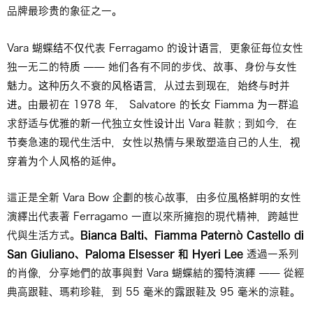
品牌最珍贵的象征之一。
Vara 蝴蝶结不仅代表 Ferragamo 的设计语言，更象征每位女性
独一无二的特质 —— 她们各有不同的步伐、故事、身份与女性
魅力。这种历久不衰的风格语言，从过去到现在，始终与时并
进。由最初在 1978 年， Salvatore 的长女 Fiamma 为一群追
求舒适与优雅的新一代独立女性设计出 Vara 鞋款 ; 到如今，在
节奏急速的现代生活中，女性以热情与果敢塑造自己的人生，视
穿着为个人风格的延伸。
這正是全新 Vara Bow 企劃的核心故事，由多位風格鮮明的女性
演繹出代表著 Ferragamo 一直以來所擁抱的現代精神，跨越世
代與生活方式。
Bianca Balti
、
Fiamma Paternò Castello di
San Giuliano
、
Paloma Elsesser
和
Hyeri Lee
透過一系列
的肖像，分享她們的故事與對 Vara 蝴蝶結的獨特演繹 —— 從經
典高跟鞋、瑪莉珍鞋，到 55 毫米的露跟鞋及 95 毫米的涼鞋。