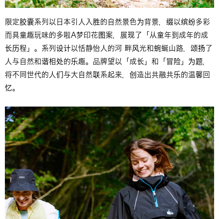
限定胶囊系列以日本引人入胜的自然景色为背景，缀以缤纷多彩
而具童趣玩味的多啦A梦印花图案，展现了「从童年到成年的成
长历程」。系列设计以恬静怡人的河 畔风光和蜿蜒山路，颂扬了
人与自然和谐相处的乐趣。品牌望以「成长」和「冒险」为题，
将不同世代的人们与大自然联系起来，创造出共融共乐的温馨回
忆。