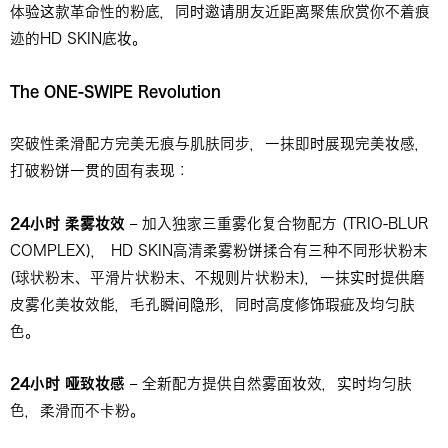
体验这款革命性的粉底，同时邀请朋友近距离聚焦欣赏你不着痕
迹的HD SKIN底妆。
The ONE-SWIPE Revolution
突破性柔滑配方完美无痕与肌肤同步，一抹即时展现完美妆感，
打破粉饼一贯的固有表现：
24小时 柔雾妆效
– 加入独家三重雾化复合物配方 (TRIO-BLUR
COMPLEX)， HD SKIN高清柔雾粉饼揉合有三种不同形状粉末
(球状粉末、平滑片状粉末、不规则片状粉末)，一抹实时提供磨
皮雾化美妆效能，毛孔瞬间隐形，同时高度修饰瑕疵及均匀肤
色。
24小时 哑致妆感
– 全新配方提供自然雾面妆效，实时均匀肤
色，柔滑而不卡粉。