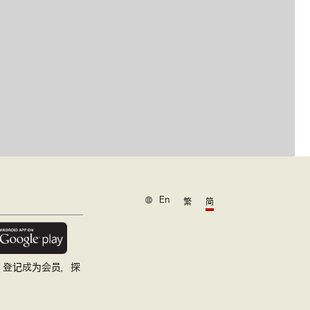
En
繁
简
，登记成为会员，探