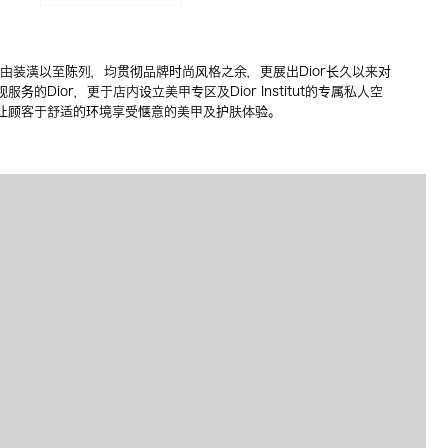
念店由装潢以至陈列，均贯彻品牌时尚风格之余，更展出Dior长久以来对
的Dior，更于店内设立美甲专区及Dior Institut的专属私人空
让顾客于舒适的环境享受惬意的美甲及护肤体验。