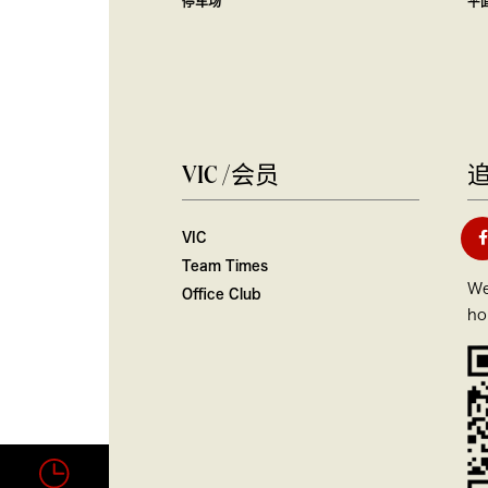
停车场
平
VIC /会员
VIC
Team Times
We
Office Club
ho