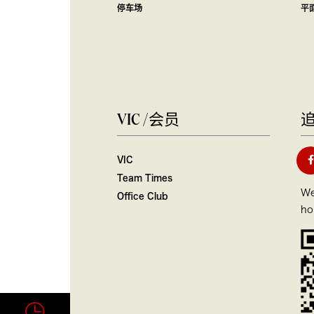
停车场
平
VIC /会员
VIC
Team Times
We
Office Club
ho