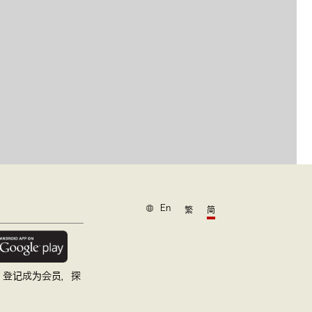
En
繁
简
，登记成为会员，探