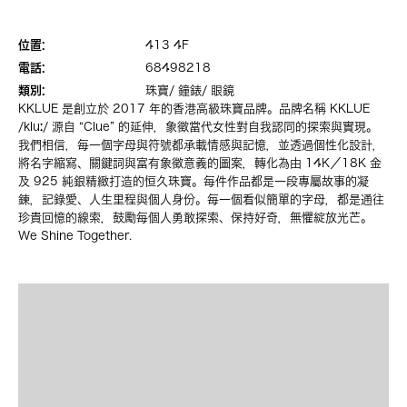
位置:
413 4F
電話:
68498218
類別:
珠寶/ 鐘錶/ 眼鏡
KKLUE 是創立於 2017 年的香港高級珠寶品牌。品牌名稱 KKLUE
/kluː/ 源自 “Clue” 的延伸，象徵當代女性對自我認同的探索與實現。
我們相信，每一個字母與符號都承載情感與記憶，並透過個性化設計，
將名字縮寫、關鍵詞與富有象徵意義的圖案，轉化為由 14K／18K 金
及 925 純銀精緻打造的恒久珠寶。每件作品都是一段專屬故事的凝
鍊，記錄愛、人生里程與個人身份。每一個看似簡單的字母，都是通往
珍貴回憶的線索，鼓勵每個人勇敢探索、保持好奇，無懼綻放光芒。
We Shine Together.