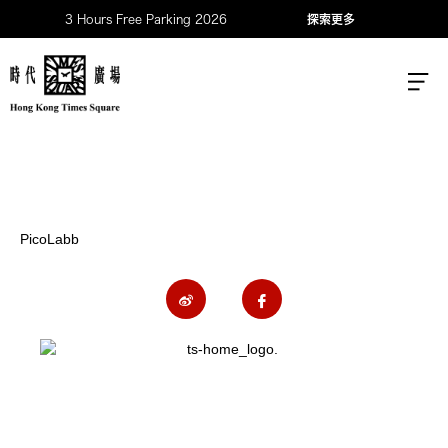
3 Hours Free Parking 2026
探索更多
PicoLabb