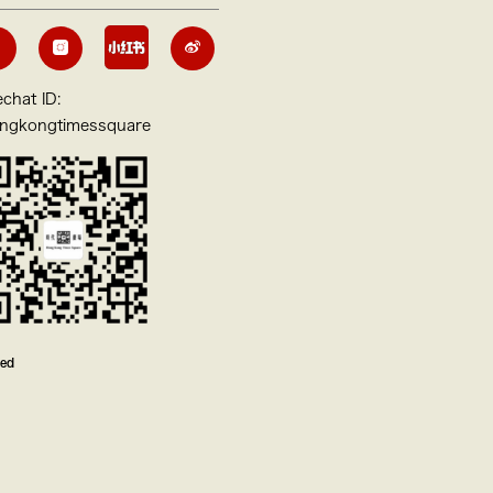
chat ID:
ngkongtimessquare
ved