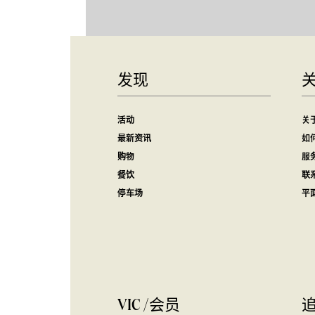
发现
活动
关
最新资讯
如
购物
服
餐饮
联
停车场
平
VIC /会员