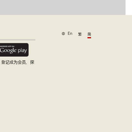
En
繁
简
，登记成为会员，探