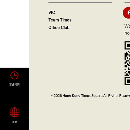
VIC
Team Times
We
Office Club
ho
营业时间
© 2026 Hong Kong Times Square All Rights Reser
语言