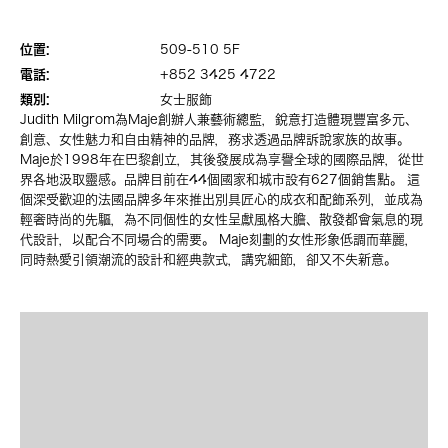
位置:
509-510 5F
電話:
+852 3425 4722
類別:
女士服飾
Judith Milgrom為Maje創辦人兼藝術總監，銳意打造體現豐富多元、
創意、女性魅力和自由精神的品牌，務求透過品牌訴說家族的故事。
Maje於1998年在巴黎創立，其後發展成為享譽全球的國際品牌，從世
界各地汲取靈感。品牌目前在44個國家和城市設有627個銷售點。 這
個深受歡迎的法國品牌多年來推出別具匠心的成衣和配飾系列，並成為
輕奢時尚的先驅，為不同個性的女性呈獻風格大膽、散發都會氣息的現
代設計，以配合不同場合的需要。 Maje刻劃的女性形象低調而華麗，
同時熱愛引領潮流的設計和經典款式，講究細節，卻又不失新意。