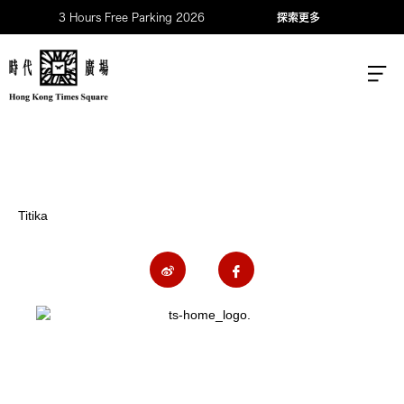
3 Hours Free Parking 2026
探索更多
Titika