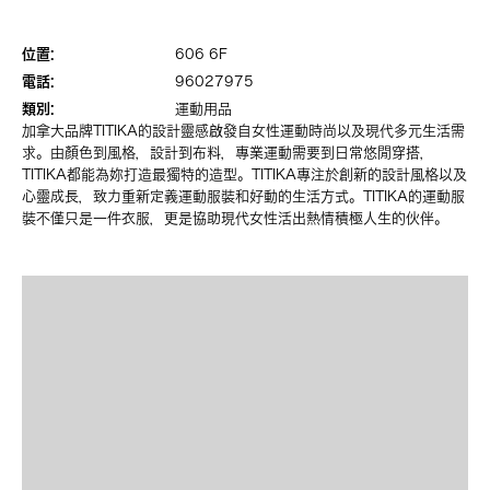
位置:
606 6F
電話:
96027975
類別:
運動用品
加拿大品牌TITIKA的設計靈感啟發自女性運動時尚以及現代多元生活需
求。由顏色到風格，設計到布料，專業運動需要到日常悠閒穿搭，
TITIKA都能為妳打造最獨特的造型。TITIKA專注於創新的設計風格以及
心靈成長，致力重新定義運動服裝和好動的生活方式。TITIKA的運動服
裝不僅只是一件衣服，更是協助現代女性活出熱情積極人生的伙伴。