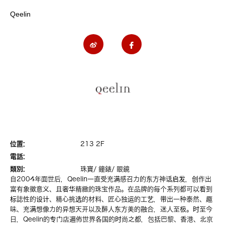
Qeelin
位置:
213 2F
電話:
類別:
珠寶/ 鐘錶/ 眼鏡
自2004年面世后，Qeelin一直受充满感召力的东方神话启发，创作出
富有象徵意义、且奢华精緻的珠宝作品。在品牌的每个系列都可以看到
标誌性的设计、精心挑选的材料、匠心独运的工艺，带出一种泰然、趣
味、充满想像力的异想天开以及醉人东方美的融合，迷人至极。时至今
日，Qeelin的专门店遍佈世界各国的时尚之都，包括巴黎、香港、北京