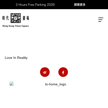
3 Hours Free Parking 2026
探索更多
Love In Reality