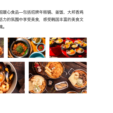
国暖心食品—包括招牌年糕锅、釜饭、大邦香鸡
活力的氛围中享受美食，感受韩国丰富的美食文
魂。