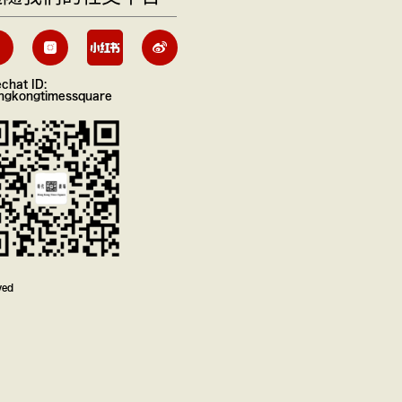
chat ID:
ngkongtimessquare
ved