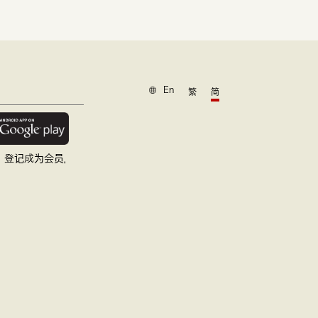
En
繁
简
，登记成为会员，