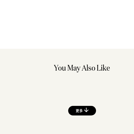
You May Also Like
更多