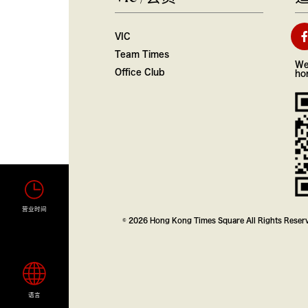
VIC
Team Times
We
Office Club
ho
营业时间
© 2026 Hong Kong Times Square All Rights Reser
语言